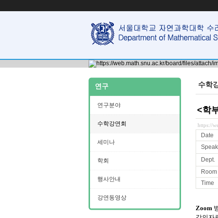
수학
연구
연구분야
<학부
수학강연회
https://
Date
세미나
Speak
Dept.
학회
Room
행사안내
Time
강연동영상
Zoom
병
강의자