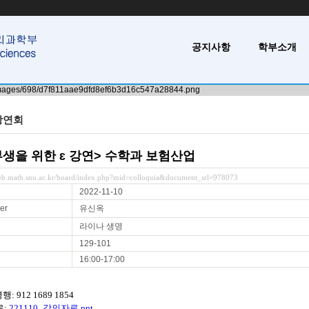
공지사항
학부소개
강연회
생을 위한 ɛ 강연> 수학과 보험산업
web.math.snu.ac.kr/board/index.php?mid=colloquia&document_srl=978073
2022-11-10
er
유신옥
라이나 생명
129-101
16:00-17:00
행: 912 1689 1854
료:
221110_강의자료.ppt