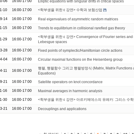
10-06
16:00-17:00
Elliptic equations with singular drifts in critical spaces
11-10
16:00-17:00
<학부생을 위한 ɛ 강연> 수학과 보험산업
09-14
16:00-17:00
Real eigenvalues of asymmetric random matrices
11-15
16:00-17:00
Trends to equilibrium in collisional rarefied gas theory
<학부생을 위한 ɛ 강연> Convergence of Fourier series and in
11-29
16:00-17:00
Lebesgue spaces
03-28
16:00-17:00
Fixed points of symplectic/Hamiltonian circle actions
04-04
16:00-17:00
Circular maximal functions on the Heisenberg group
행렬, 행렬함수 그리고 행렬방정식 (Matrix, Matrix Functions an
04-11
16:00-17:00
Equations)
09-21
16:00-17:00
Satellite operators on knot concordance
11-16
16:00-17:00
Maximal averages in harmonic analysis
11-30
16:00-17:00
<학부생을 위한 ɛ 강연> 아르키메데스의 유레카: 그리스 수
03-21
16:00-17:00
Decouplings and applications