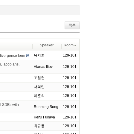
목록
Speaker
Room
옥지훈
129-101
 divergence form
 jacobians,
Atanas Iliev
129-101
조철현
129-101
서의린
129-101
이훈희
129-101
al SDEs with
Renming Song
129-101
Kenji Fukaya
129-101
최규동
129-101