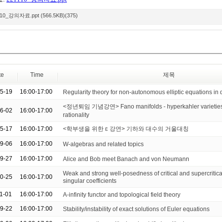
10_강의자료.ppt (566.5KB)(375)
te
Time
제목
05-19
16:00-17:00
Regularity theory for non-autonomous elliptic equations in
<정년퇴임 기념강연> Fano manifolds - hyperkahler varieties,
06-02
16:00-17:00
rationality
05-17
16:00-17:00
<학부생을 위한 ɛ 강연> 기하와 대수의 거울대칭
09-06
16:00-17:00
W-algebras and related topics
09-27
16:00-17:00
Alice and Bob meet Banach and von Neumann
Weak and strong well-posedness of critical and supercritic
10-25
16:00-17:00
singular coefficients
11-01
16:00-17:00
A-infinity functor and topological field theory
09-22
16:00-17:00
Stability/instability of exact solutions of Euler equations