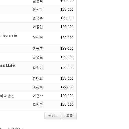
김현석
129-101
유신옥
129-101
변성수
129-101
이동현
129-101
tegrals in
이상혁
129-101
장동훈
129-101
김준일
129-101
d Matrix
김현민
129-101
김태희
129-101
이상혁
129-101
학의 재발견
이은수
129-101
오창근
129-101
쓰기...
목록