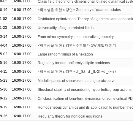
10-05
16:00-17:00
Class field theory for 3-dimensional foliated dynamical sys
10-19
16:00-17:00
<학부생을 위한 ɛ 강연> Geometry of quantum states
11-02
16:00-17:00
Distributed optimization: Theory of algorithms and applicat
11-23
16:00-17:00
Universality of log-correlated fields
03-14
16:00-17:00
From mirror symmetry to enumerative geometry
04-04
16:00-17:00
<학부생을 위한 ɛ 강연> 수학도가 SW 개발자 되기
05-02
16:00-17:00
Large random tilings of a hexagon
05-16
16:00-17:00
Regularity for non-uniformly elliptic problems
04-11
16:00-18:00
<학부생을 위한 ɛ 강연> d _{k} =d _{k-2} +d _{k-3}
05-23
16:00-17:00
Moduli spaces of sheaves on an algebraic curve
05-30
16:00-17:00
Structural stability of meandering-hyperbolic group actions
09-12
16:00-17:00
On classification of long-term dynamics for some critical P
09-19
16:00-17:00
Homogeneous dynamics and its application to number the
09-26
16:00-17:00
Regularity theory for nonlocal equations