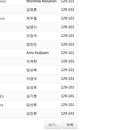
Morishita Masanori
129-101
tems
김영훈
129-101
최우철
129-101
ions
남경식
129-101
오정석
129-101
정진민
129-101
Arno Kuijlaars
129-101
오제한
129-101
임보해
129-101
이경석
129-101
김성운
129-101
김기현
129-101
DEs
임선희
129-101
ory
김민현
129-101
쓰기...
목록