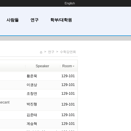
English
사람들
연구
학부/대학원
>
>
연구
수학강연회
Speaker
Room
황준묵
129-101
이권상
129-101
조창연
129-101
secant
박진형
129-101
김준태
129-101
계승혁
129-101